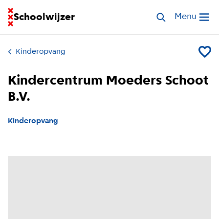
Ga naar homepage van Schoolwijzer
Schoolwijzer
Zoek opvang
Menu
Open me
Kinderopvang
Voeg K
Kindercentrum Moeders Schoot
B.V.
Kinderopvang