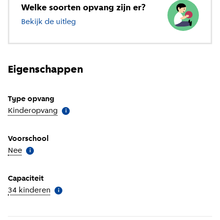
Welke soorten opvang zijn er?
Bekijk de uitleg
over verschillende soorten opvang
Eigenschappen
Type opvang
Kinderopvang
(
Meer informatie
)
i
Voorschool
Nee
(
Meer informatie
)
i
Capaciteit
34 kinderen
(
Meer informatie
)
i