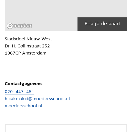
Bekijk de kaart
Locatiegegevens
Stadsdeel
Nieuw-West
Dr. H. Colijnstraat 252
1067CP
Amsterdam
Contactgegevens
020- 4471451
h.cakmakci@moedersschoot.nl
moedersschoot.nl
(
Externe link
)