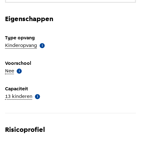
Eigenschappen
Type opvang
Kinderopvang
(
Meer informatie
)
i
Voorschool
Nee
(
Meer informatie
)
i
Capaciteit
13 kinderen
(
Meer informatie
)
i
Risicoprofiel