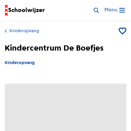
Ga naar homepage van Schoolwijzer
Schoolwijzer
Zoek opvang
Menu
Open me
Kinderopvang
Voeg K
Kindercentrum De Boefjes
Kinderopvang