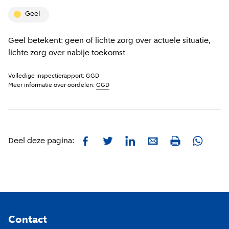
geel
Geel betekent: geen of lichte zorg over actuele situatie,
lichte zorg over nabije toekomst
Volledige inspectierapport:
GGD
Meer informatie over oordelen:
GGD
Facebook
Twitter
LinkedIn
E-mail
Whatsa
Deel deze pagina:
Print
Footer
Contact