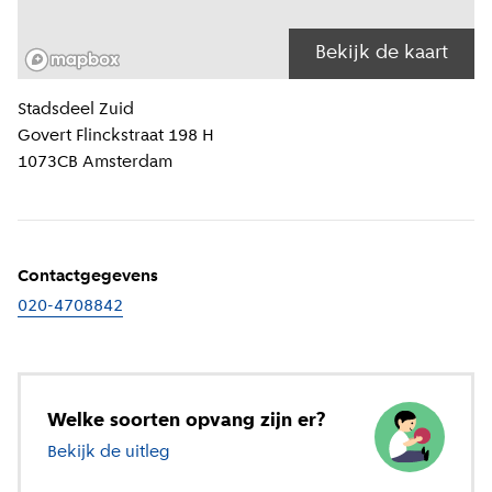
Bekijk de kaart
Locatiegegevens
Stadsdeel
Zuid
Govert Flinckstraat 198 H
1073CB
Amsterdam
Contactgegevens
020-4708842
Welke soorten opvang zijn er?
Bekijk de uitleg
over verschillende soorten opvang