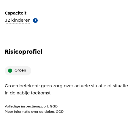
Capaciteit
32 kinderen
(
Meer informatie
)
i
Risicoprofiel
groen
Groen betekent: geen zorg over actuele situatie of situatie
in de nabije toekomst
Volledige inspectierapport:
GGD
Meer informatie over oordelen:
GGD