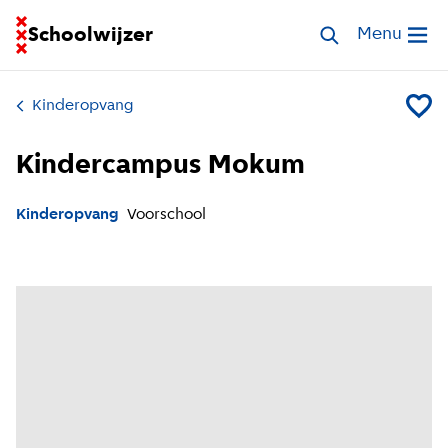
Ga naar homepage van Schoolwijzer
Schoolwijzer
Zoek opvang
Menu
Open me
Kinderopvang
Voeg K
Kindercampus Mokum
Kinderopvang
Voorschool