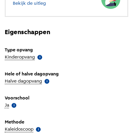
Bekijk de uitleg
over verschillende soorten opvang
Eigenschappen
Type opvang
Kinderopvang
(
Meer informatie
)
i
Hele of halve dagopvang
Halve dagopvang
(
Meer informatie
)
i
Voorschool
Ja
(
Meer informatie
)
i
Methode
Kaleidoscoop
(
Meer informatie
)
i