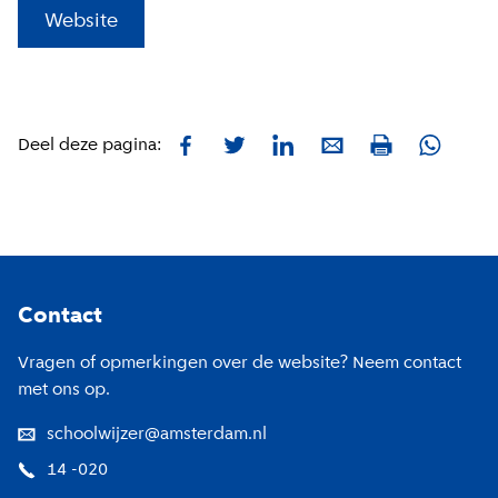
(
Externe link
)
Website
Facebook
Twitter
LinkedIn
E-mail
Whatsa
Deel deze pagina:
Print
Footer
Contact
Vragen of opmerkingen over de website? Neem contact
met ons op.
schoolwijzer@amsterdam.nl
14 -020