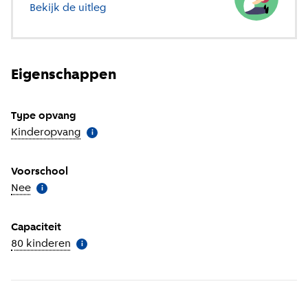
Bekijk de uitleg
over verschillende soorten opvang
Eigenschappen
Type opvang
Kinderopvang
(
Meer informatie
)
i
Voorschool
Nee
(
Meer informatie
)
i
Capaciteit
80 kinderen
(
Meer informatie
)
i