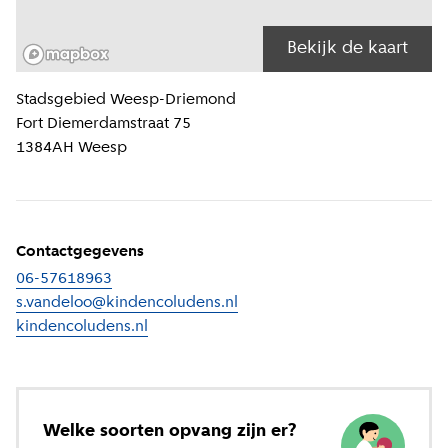
Bekijk de kaart
Locatiegegevens
Stadsgebied
Weesp-Driemond
Fort Diemerdamstraat 75
1384AH
Weesp
Contactgegevens
06-57618963
s.vandeloo@kindencoludens.nl
kindencoludens.nl
(
Externe link
)
Welke soorten opvang zijn er?