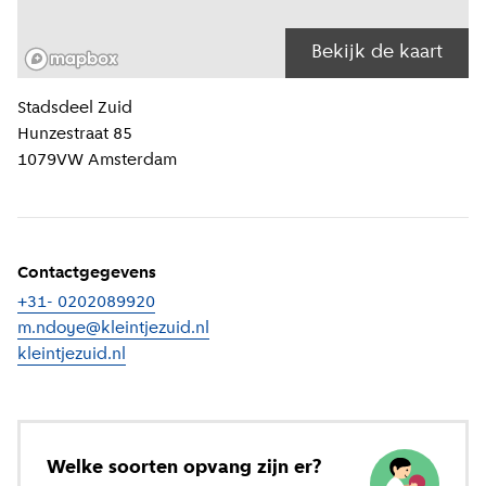
Bekijk de kaart
Locatiegegevens
Stadsdeel
Zuid
Hunzestraat 85
1079VW
Amsterdam
Contactgegevens
+31- 0202089920
m.ndoye@kleintjezuid.nl
kleintjezuid.nl
(
Externe link
)
Welke soorten opvang zijn er?