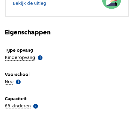
Bekijk de uitleg
over verschillende soorten opvang
Eigenschappen
Type opvang
Kinderopvang
(
Meer informatie
)
i
Voorschool
Nee
(
Meer informatie
)
i
Capaciteit
88 kinderen
(
Meer informatie
)
i