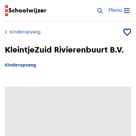
Ga naar homepage van Schoolwijzer
Schoolwijzer
Zoek opvang
Menu
Open me
Kinderopvang
Voeg Kl
KleintjeZuid Rivierenbuurt B.V.
Kinderopvang