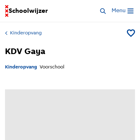
Ga naar homepage van Schoolwijzer
Schoolwijzer
Zoek opvang
Menu
Open me
Kinderopvang
Voeg K
KDV Gaya
Kinderopvang
Voorschool