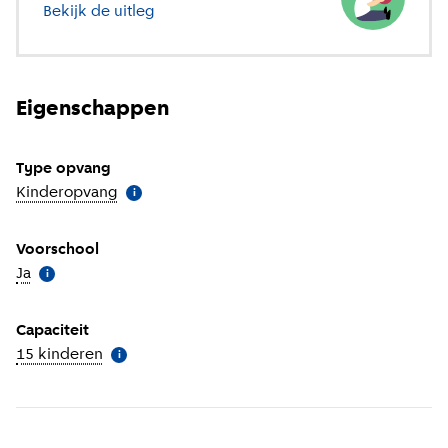
Bekijk de uitleg
over verschillende soorten opvang
Eigenschappen
Type opvang
Kinderopvang
(
Meer informatie
)
i
Voorschool
Ja
(
Meer informatie
)
i
Capaciteit
15 kinderen
(
Meer informatie
)
i