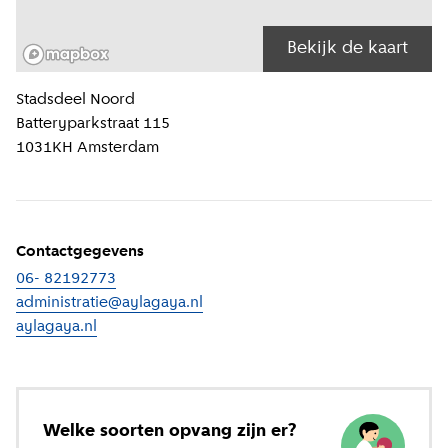
Bekijk de kaart
Locatiegegevens
Stadsdeel
Noord
Batteryparkstraat 115
1031KH
Amsterdam
Contactgegevens
06- 82192773
administratie@aylagaya.nl
aylagaya.nl
(
Externe link
)
Welke soorten opvang zijn er?