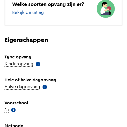
Welke soorten opvang zijn er?
Bekijk de uitleg
over verschillende soorten opvang
Eigenschappen
Type opvang
Kinderopvang
(
Meer informatie
)
i
Hele of halve dagopvang
Halve dagopvang
(
Meer informatie
)
i
Voorschool
Ja
(
Meer informatie
)
i
Methode