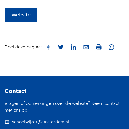
(
Externe link
)
Website
Facebook
Twitter
LinkedIn
E-mail
Whatsa
Deel deze pagina:
Print
Footer
Contact
Vragen of opmerkingen over de website? Neem contact
met ons op.
schoolwijzer@amsterdam.nl