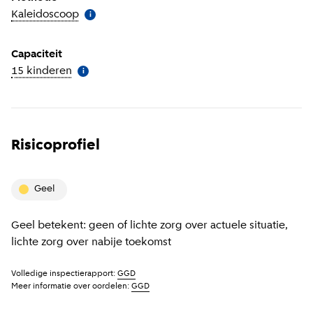
Kaleidoscoop
(
Meer informatie
)
i
Capaciteit
15 kinderen
(
Meer informatie
)
i
Risicoprofiel
geel
Geel betekent: geen of lichte zorg over actuele situatie,
lichte zorg over nabije toekomst
Volledige inspectierapport:
GGD
Meer informatie over oordelen:
GGD