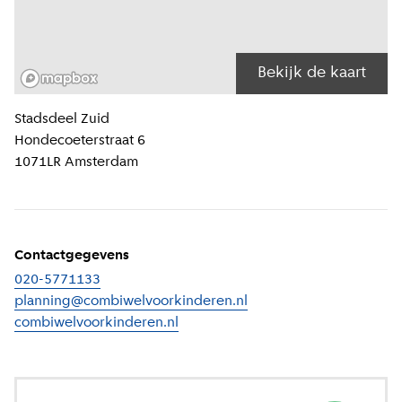
Bekijk de kaart
Locatiegegevens
Stadsdeel
Zuid
Hondecoeterstraat 6
1071LR
Amsterdam
Contactgegevens
020-5771133
planning@combiwelvoorkinderen.nl
combiwelvoorkinderen.nl
(
Externe link
)