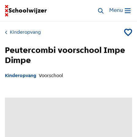
Ga naar homepage van Schoolwijzer
Schoolwijzer
Zoek opvang
Menu
Open me
Kinderopvang
Voeg P
Peutercombi voorschool Impe
Dimpe
Kinderopvang
Voorschool