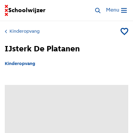
Ga naar homepage van Schoolwijzer
Schoolwijzer
Zoek opvang
Menu
Open me
Kinderopvang
Voeg IJ
IJsterk De Platanen
Kinderopvang