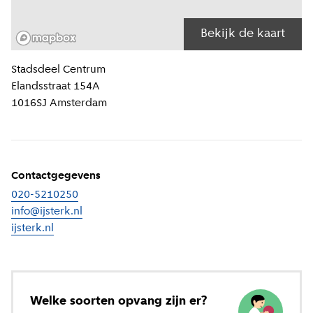
Bekijk de kaart
Locatiegegevens
Stadsdeel
Centrum
Elandsstraat 154A
1016SJ
Amsterdam
Contactgegevens
020-5210250
info@ijsterk.nl
ijsterk.nl
(
Externe link
)
Welke soorten opvang zijn er?