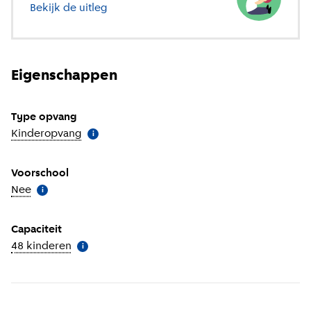
Bekijk de uitleg
over verschillende soorten opvang
Eigenschappen
Type opvang
Kinderopvang
(
Meer informatie
)
i
Voorschool
Nee
(
Meer informatie
)
i
Capaciteit
48 kinderen
(
Meer informatie
)
i