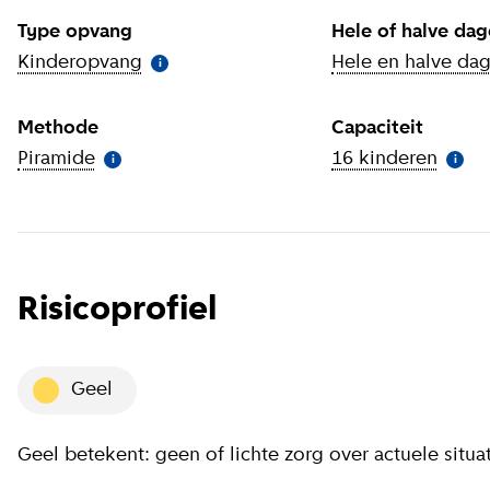
Type opvang
Hele of halve da
Kinderopvang
(
Meer informatie
)
Hele en halve da
i
Methode
Capaciteit
Piramide
(
Meer informatie
)
16 kinderen
(
Meer
i
i
Risicoprofiel
geel
Geel betekent: geen of lichte zorg over actuele situa