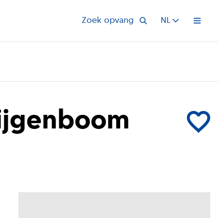
Zoek opvang
NL
Open 
Vijgenboom
Voeg Happy