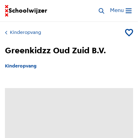
Ga naar homepage van Schoolwijzer
Schoolwijzer
Zoek opvang
Menu
Open me
Kinderopvang
Voeg G
Greenkidzz Oud Zuid B.V.
Kinderopvang