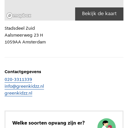
Bekijk de kaart
Locatiegegevens
Stadsdeel
Zuid
Aalsmeerweg 23 H
1059AA
Amsterdam
Contactgegevens
020-3311339
info@greenkidzz.nl
greenkidzz.nl
(
Externe link
)
Welke soorten opvang zijn er?