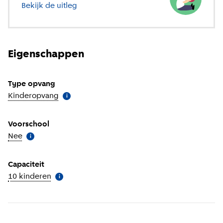
Bekijk de uitleg
over verschillende soorten opvang
Eigenschappen
Type opvang
Kinderopvang
(
Meer informatie
)
i
Voorschool
Nee
(
Meer informatie
)
i
Capaciteit
10 kinderen
(
Meer informatie
)
i