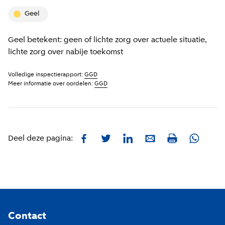
geel
Geel betekent: geen of lichte zorg over actuele situatie,
lichte zorg over nabije toekomst
Volledige inspectierapport:
GGD
Meer informatie over oordelen:
GGD
Facebook
Twitter
LinkedIn
E-mail
Whatsa
Deel deze pagina:
Print
Footer
Contact