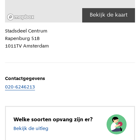
Bekijk de kaart
Locatiegegevens
Stadsdeel
Centrum
Rapenburg 51B
1011TV
Amsterdam
Contactgegevens
020-6246213
Welke soorten opvang zijn er?
Bekijk de uitleg
over verschillende soorten opvang