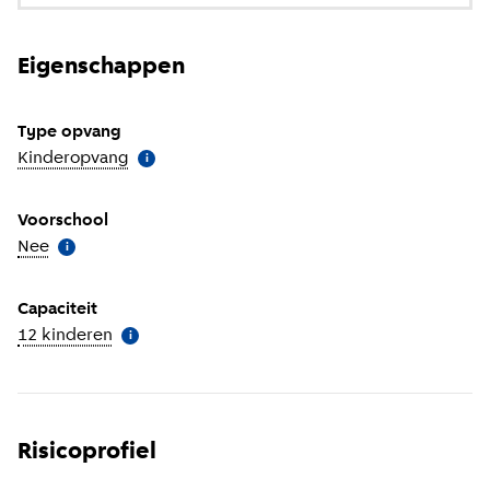
Eigenschappen
Type opvang
Kinderopvang
(
Meer informatie
)
i
Voorschool
Nee
(
Meer informatie
)
i
Capaciteit
12 kinderen
(
Meer informatie
)
i
Risicoprofiel