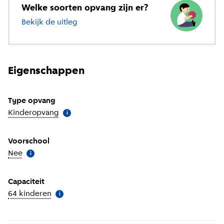
Welke soorten opvang zijn er?
Bekijk de uitleg
over verschillende soorten opvang
Eigenschappen
Type opvang
Kinderopvang
(
Meer informatie
)
i
Voorschool
Nee
(
Meer informatie
)
i
Capaciteit
64 kinderen
(
Meer informatie
)
i