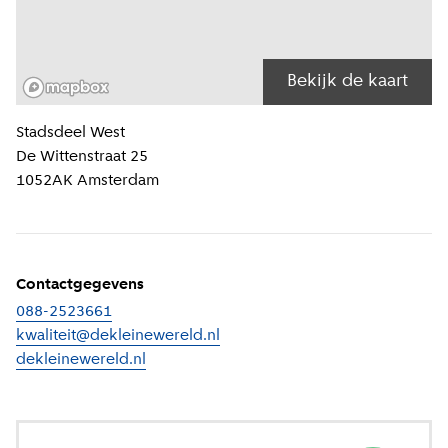
Bekijk de kaart
Locatiegegevens
Stadsdeel
West
De Wittenstraat 25
1052AK
Amsterdam
Contactgegevens
088-2523661
kwaliteit@dekleinewereld.nl
dekleinewereld.nl
(
Externe link
)