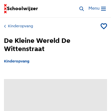
Ga naar homepage van Schoolwijzer
Schoolwijzer
Zoek opvang
Menu
Open me
Kinderopvang
Voeg De
De Kleine Wereld De
Wittenstraat
Kinderopvang