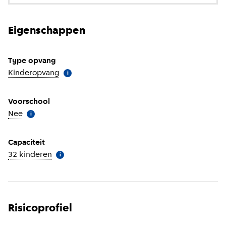
Eigenschappen
Type opvang
Kinderopvang
(
Meer informatie
)
i
Voorschool
Nee
(
Meer informatie
)
i
Capaciteit
32 kinderen
(
Meer informatie
)
i
Risicoprofiel