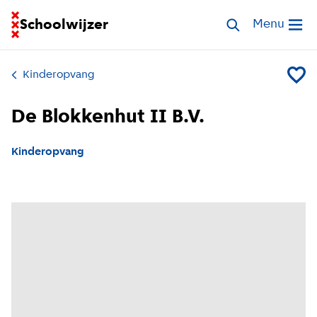
Ga naar homepage van Schoolwijzer
Schoolwijzer
Zoek opvang
Menu
Open me
Kinderopvang
Voeg De
De Blokkenhut II B.V.
Kinderopvang