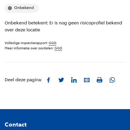
onbekend
Onbekend betekent: Er is nog geen risicoprofiel bekend
over deze locatie
Volledige inspectierapport:
GGD
Meer informatie over oordelen:
GGD
Facebook
Twitter
LinkedIn
E-mail
Whatsa
Deel deze pagina:
Print
Footer
Contact