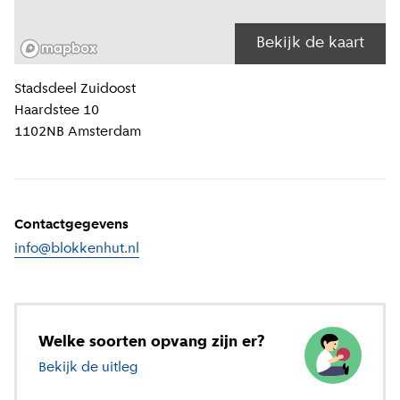
Bekijk de kaart
Locatiegegevens
Stadsdeel
Zuidoost
Haardstee 10
1102NB
Amsterdam
Contactgegevens
info@blokkenhut.nl
Welke soorten opvang zijn er?
Bekijk de uitleg
over verschillende soorten opvang