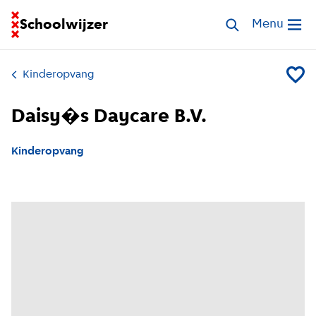
Ga naar homepage van Schoolwijzer
Schoolwijzer
Zoek opvang
Menu
Open me
Kinderopvang
Voeg D
Daisy�s Daycare B.V.
Kinderopvang