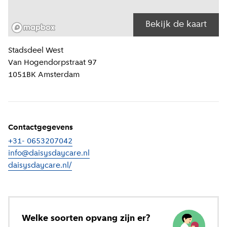
Bekijk de kaart
Locatiegegevens
Stadsdeel
West
Van Hogendorpstraat 97
1051BK
Amsterdam
Contactgegevens
+31- 0653207042
info@daisysdaycare.nl
daisysdaycare.nl/
(
Externe link
)
Welke soorten opvang zijn er?