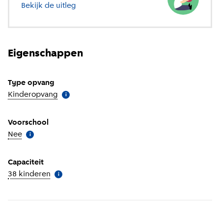
Bekijk de uitleg
over verschillende soorten opvang
Eigenschappen
Type opvang
Kinderopvang
(
Meer informatie
)
i
Voorschool
Nee
(
Meer informatie
)
i
Capaciteit
38 kinderen
(
Meer informatie
)
i