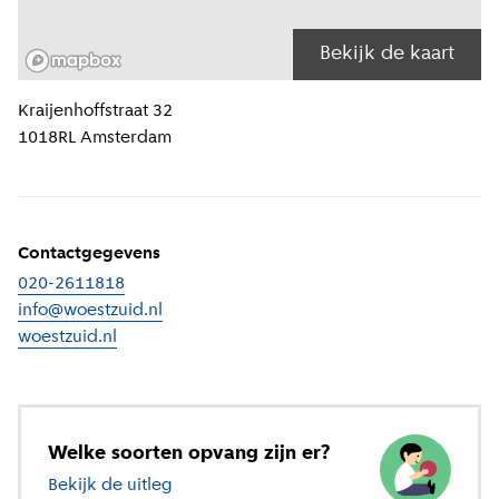
Bekijk de kaart
Locatiegegevens
Kraijenhoffstraat 32
1018RL
Amsterdam
Contactgegevens
020-2611818
info@woestzuid.nl
woestzuid.nl
(
Externe link
)
Welke soorten opvang zijn er?
Bekijk de uitleg
over verschillende soorten opvang