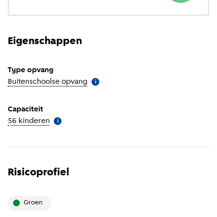
Eigenschappen
Type opvang
Buitenschoolse opvang
(
Meer informatie
)
i
Capaciteit
56 kinderen
(
Meer informatie
)
i
Risicoprofiel
groen