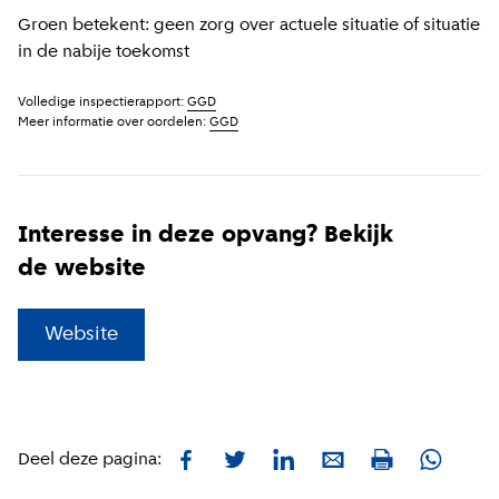
Groen betekent: geen zorg over actuele situatie of situatie
in de nabije toekomst
Volledige inspectierapport:
GGD
Meer informatie over oordelen:
GGD
Interesse in deze opvang? Bekijk
de website
(
Externe link
)
Website
Facebook
Twitter
LinkedIn
E-mail
Whatsa
Deel deze pagina:
Print