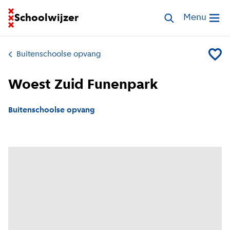
Ga naar homepage van Schoolwijzer
Schoolwijzer
Zoek opvang
Menu
Open me
Buitenschoolse opvang
Voeg W
Woest Zuid Funenpark
Buitenschoolse opvang