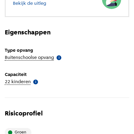
Bekijk de uitleg
over verschillende soorten opvang
Eigenschappen
Type opvang
Buitenschoolse opvang
(
Meer informatie
)
i
Capaciteit
22 kinderen
(
Meer informatie
)
i
Risicoprofiel
groen