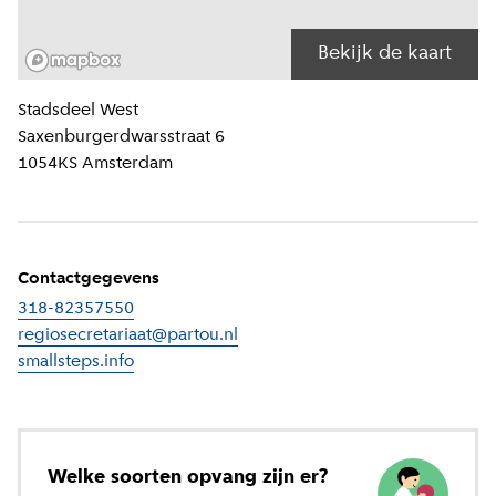
Bekijk de kaart
Locatiegegevens
Stadsdeel
West
Saxenburgerdwarsstraat 6
1054KS
Amsterdam
Contactgegevens
318-82357550
regiosecretariaat@partou.nl
smallsteps.info
(
Externe link
)
Welke soorten opvang zijn er?