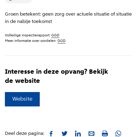
Groen betekent: geen zorg over actuele situatie of situatie
in de nabije toekomst
Volledige inspectierapport:
GGD
Meer informatie over oordelen:
GGD
Interesse in deze opvang? Bekijk
de website
(
Externe link
)
Website
Facebook
Twitter
LinkedIn
E-mail
Whatsa
Deel deze pagina:
Print