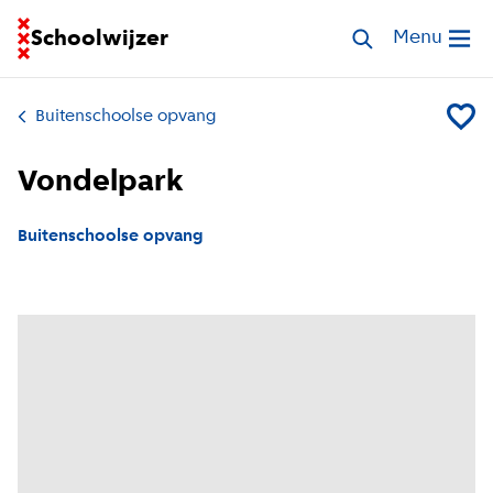
Ga naar homepage van Schoolwijzer
Schoolwijzer
Zoek opvang
Menu
Open me
Buitenschoolse opvang
Voeg V
Vondelpark
Buitenschoolse opvang