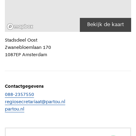
Bekijk de kaart
Locatiegegevens
Stadsdeel
Oost
Zwanebloemlaan 170
1087EP
Amsterdam
Contactgegevens
088-2357550
regiosecretariaat@partou.nl
partou.nl
(
Externe link
)