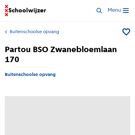
Ga naar homepage van Schoolwijzer
Schoolwijzer
Zoek opvang
Menu
Open me
Buitenschoolse opvang
Voeg P
Partou BSO Zwanebloemlaan
170
Buitenschoolse opvang