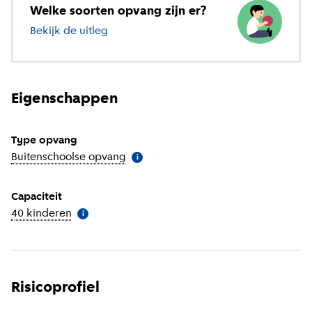
Welke soorten opvang zijn er?
Bekijk de uitleg
over verschillende soorten opvang
Eigenschappen
Type opvang
Buitenschoolse opvang
(
Meer informatie
)
i
Capaciteit
40 kinderen
(
Meer informatie
)
i
Risicoprofiel