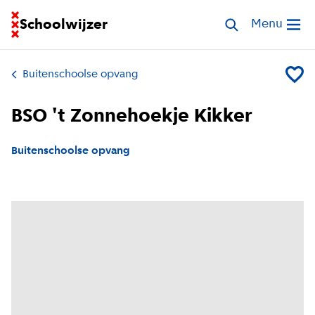
Ga naar homepage van Schoolwijzer
Schoolwijzer
Zoek opvang
Menu
Open me
Buitenschoolse opvang
Voeg B
BSO 't Zonnehoekje Kikker
Buitenschoolse opvang