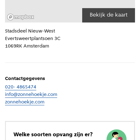
Bekijk de kaart
Locatiegegevens
Stadsdeel
Nieuw-West
Evertsweertplantsoen 3C
1069RK
Amsterdam
Contactgegevens
020- 4865474
info@zonnehoekje.com
zonnehoekje.com
(
Externe link
)
Welke soorten opvang zijn er?