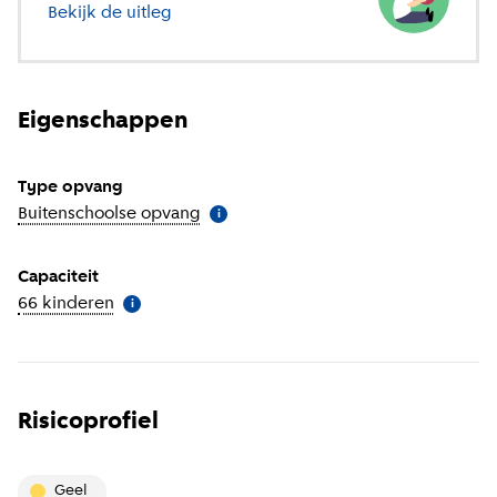
Bekijk de uitleg
over verschillende soorten opvang
Eigenschappen
Type opvang
Buitenschoolse opvang
(
Meer informatie
)
i
Capaciteit
66 kinderen
(
Meer informatie
)
i
Risicoprofiel
geel