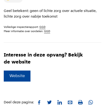
Geel betekent: geen of lichte zorg over actuele situatie,
lichte zorg over nabije toekomst
Volledige inspectierapport:
GGD
Meer informatie over oordelen:
GGD
Interesse in deze opvang? Bekijk
de website
(
Externe link
)
Website
Facebook
Twitter
LinkedIn
E-mail
Whatsa
Deel deze pagina:
Print