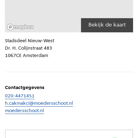
Bekijk de kaart
Locatiegegevens
Stadsdeel
Nieuw-West
Dr. H. Colijnstraat 483
1067CE
Amsterdam
Contactgegevens
020-4471451
h.cakmakci@moedersschoot.nl
moedersschoot.nl
(
Externe link
)