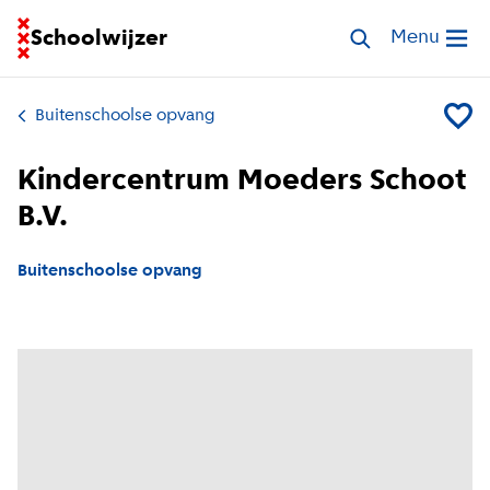
Ga naar homepage van Schoolwijzer
Schoolwijzer
Zoek opvang
Menu
Open me
Buitenschoolse opvang
Voeg K
Kindercentrum Moeders Schoot
B.V.
Buitenschoolse opvang