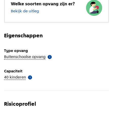
Welke soorten opvang zijn er?
Bekijk de uitleg
over verschillende soorten opvang
Eigenschappen
Type opvang
Buitenschoolse opvang
(
Meer informatie
)
i
Capaciteit
40 kinderen
(
Meer informatie
)
i
Risicoprofiel