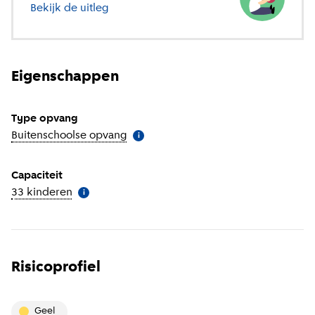
Bekijk de uitleg
over verschillende soorten opvang
Eigenschappen
Type opvang
Buitenschoolse opvang
(
Meer informatie
)
i
Capaciteit
33 kinderen
(
Meer informatie
)
i
Risicoprofiel
geel