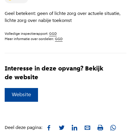
Geel betekent: geen of lichte zorg over actuele situatie,
lichte zorg over nabije toekomst
Volledige inspectierapport:
GGD
Meer informatie over oordelen:
GGD
Interesse in deze opvang? Bekijk
de website
(
Externe link
)
Website
Facebook
Twitter
LinkedIn
E-mail
Whatsa
Deel deze pagina:
Print