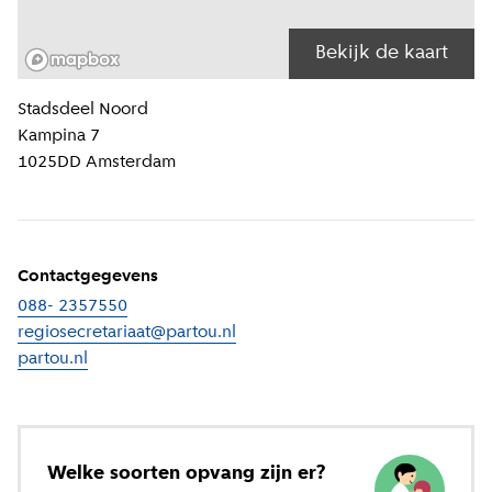
Bekijk de kaart
Locatiegegevens
Stadsdeel
Noord
Kampina 7
1025DD
Amsterdam
Contactgegevens
088- 2357550
regiosecretariaat@partou.nl
partou.nl
(
Externe link
)
Welke soorten opvang zijn er?