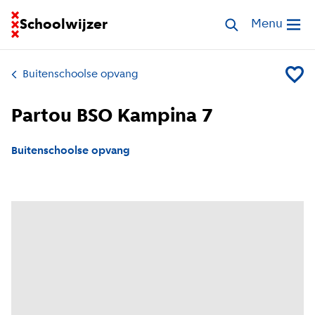
Ga naar homepage van Schoolwijzer
Schoolwijzer
Zoek opvang
Menu
Open me
Buitenschoolse opvang
Voeg P
Partou BSO Kampina 7
Buitenschoolse opvang