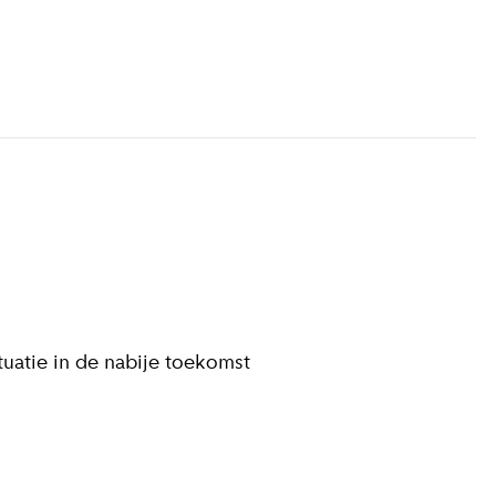
r informatie
)
ituatie in de nabije toekomst