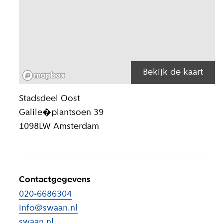
Bekijk de kaart
Locatiegegeven
Stadsdeel
Oost
Galile�plantsoen 39
1098LW
Amsterdam
Contactgegevens
020-6686304
info@swaan.nl
swaan.nl
(
Externe link
)