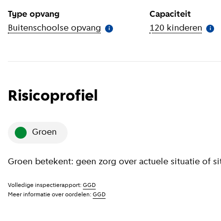
Type opvang
Capaciteit
Buitenschoolse opvang
(
Meer informatie
120 kinderen
)
(
Mee
i
i
Risicoprofiel
groen
Groen betekent: geen zorg over actuele situatie of s
Volledige inspectierapport:
GGD
Meer informatie over oordelen:
GGD