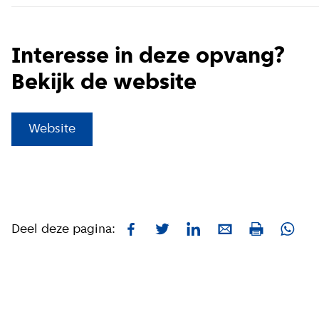
Interesse in deze opvang?
Bekijk de website
(
Externe link
)
Website
Deel deze pagina:
Facebook
Twitter
LinkedIn
E-mail
What
Print