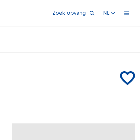
Zoek opvang
NL
Open 
Voeg Buite