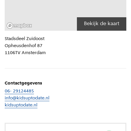
Bekijk de kaart
Locatiegegevens
Stadsdeel
Zuidoost
Opheusdenhof 87
1106TV
Amsterdam
Contactgegevens
06- 29124485
info@kidsuptodate.nl
kidsuptodate.nl
(
Externe link
)