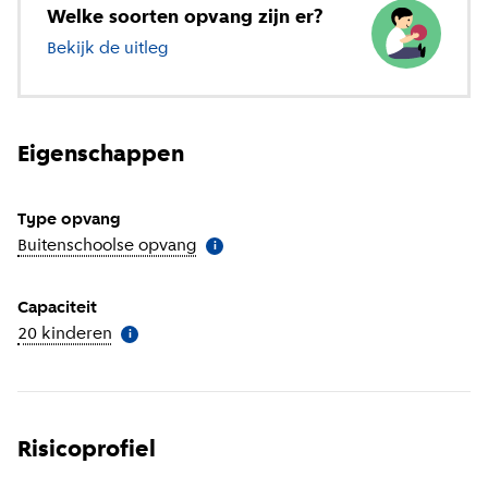
Welke soorten opvang zijn er?
Bekijk de uitleg
over verschillende soorten opvang
Eigenschappen
Type opvang
Buitenschoolse opvang
(
Meer informatie
)
i
Capaciteit
20 kinderen
(
Meer informatie
)
i
Risicoprofiel