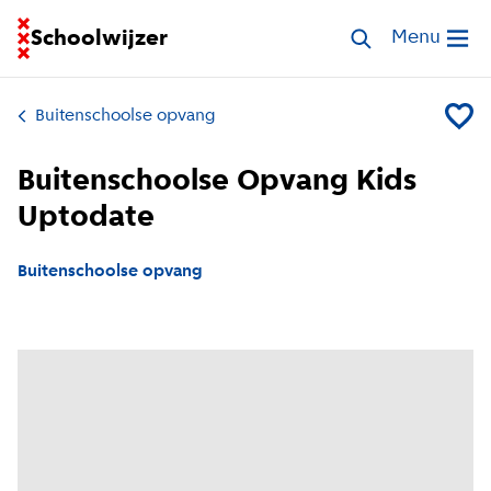
Ga naar homepage van Schoolwijzer
Schoolwijzer
Zoek opvang
Menu
Open me
Buitenschoolse opvang
Voeg B
Buitenschoolse Opvang Kids
Uptodate
Buitenschoolse opvang