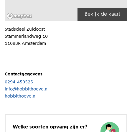
Bekijk de kaart
Locatiegegevens
Stadsdeel
Zuidoost
Stammerlandweg 10
1109BR
Amsterdam
Contactgegevens
0294-450525
info@hobbithoeve.nl
hobbithoeve.nl
(
Externe link
)
Welke soorten opvang zijn er?