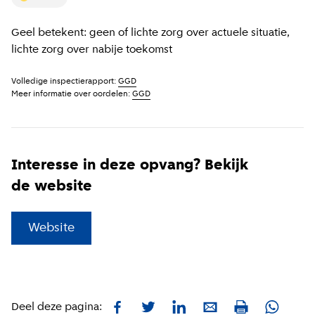
Geel betekent: geen of lichte zorg over actuele situatie,
lichte zorg over nabije toekomst
Volledige inspectierapport:
GGD
Meer informatie over oordelen:
GGD
Interesse in deze opvang? Bekijk
de website
(
Externe link
)
Website
Facebook
Twitter
LinkedIn
E-mail
Whatsa
Deel deze pagina:
Print