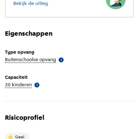
Bekijk de uitleg
over verschillende soorten opvang
Eigenschappen
Type opvang
Buitenschoolse opvang
(
Meer informatie
)
i
Capaciteit
20 kinderen
(
Meer informatie
)
i
Risicoprofiel
geel