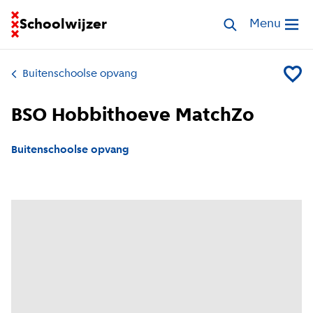
Ga naar homepage van Schoolwijzer
Schoolwijzer
Zoek opvang
Menu
Open me
Buitenschoolse opvang
Voeg B
BSO Hobbithoeve MatchZo
Buitenschoolse opvang