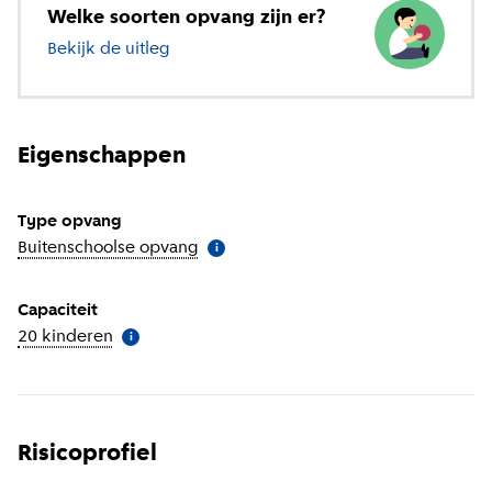
Welke soorten opvang zijn er?
Bekijk de uitleg
over verschillende soorten opvang
Eigenschappen
Type opvang
Buitenschoolse opvang
(
Meer informatie
)
i
Capaciteit
20 kinderen
(
Meer informatie
)
i
Risicoprofiel