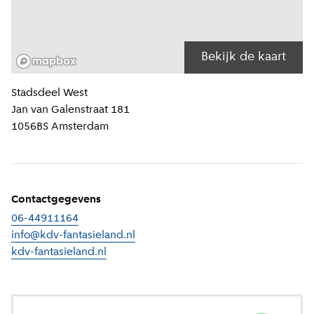
Bekijk de kaart
Locatiegegevens
Stadsdeel
West
Jan van Galenstraat 181
1056BS
Amsterdam
Contactgegevens
06-44911164
info@kdv-fantasieland.nl
kdv-fantasieland.nl
(
Externe link
)