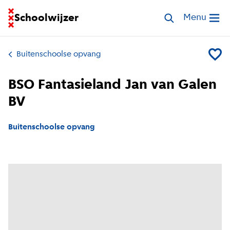
Ga naar homepage van Schoolwijzer
Schoolwijzer
Zoek opvang
Menu
Open me
Buitenschoolse opvang
Voeg B
BSO Fantasieland Jan van Galen
BV
Buitenschoolse opvang