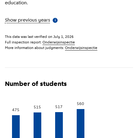
education.
Show previous years
(
More information
)
i
This data was last verified on
July 1, 2026
Full inspection report:
Onderwijsinspectie
More information about judgments:
Onderwijsinspectie
Number of students
560
517
515
475