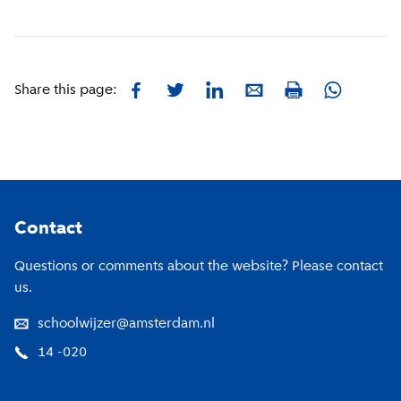
Facebook
Twitter
LinkedIn
E-mail
Whatsapp
Share this page:
Print
Footer
Contact
Questions or comments about the website? Please contact
us.
schoolwijzer@amsterdam.nl
14 -020