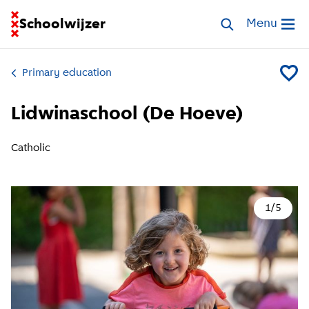
Go to homepage of School Finder
Schoolwijzer
Search schools
Menu
Open me
Primary education
Add Lid
Lidwinaschool (De Hoeve)
Catholic
1
/
5