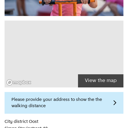
View the map
Please provide your address to show the the
walking distance
Location information
City district
Oost