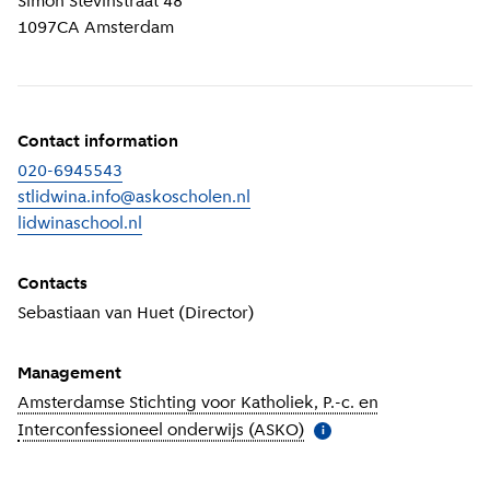
Simon Stevinstraat 48
1097CA
Amsterdam
Contact information
020-6945543
stlidwina.info@askoscholen.nl
lidwinaschool.nl
(
External link
)
Contacts
Sebastiaan van Huet (Director)
Management
Amsterdamse Stichting voor Katholiek, P.-c. en
Interconfessioneel onderwijs (ASKO)
(
More information
)
i