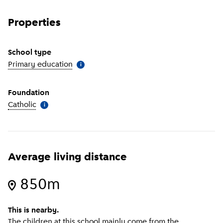
Properties
School type
Primary education
(
More information
)
i
Foundation
Catholic
(
More information
)
i
Average living distance
850m
This is nearby.
The children at this school mainly come from the