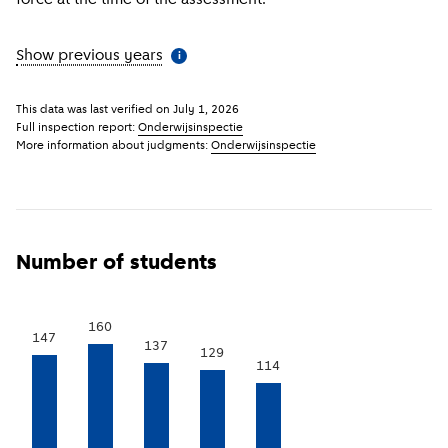
Show previous years
(
More information
)
i
This data was last verified on
July 1, 2026
Full inspection report:
Onderwijsinspectie
More information about judgments:
Onderwijsinspectie
Number of students
160
147
137
129
114