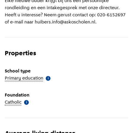
Elke nieuwe ouder krijgt bij ons een persoonlijke
rondleiding en een intakegesprek met onze directeur.
Heeft u interesse? Neem gerust contact op: 020-6152697
of e-mail naar huibers.info@askoscholen.nl.
Properties
School type
Primary education
(
More information
)
i
Foundation
Catholic
(
More information
)
i