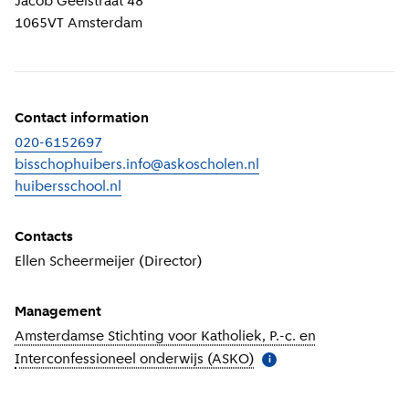
Jacob Geelstraat 48
1065VT
Amsterdam
Contact information
020-6152697
bisschophuibers.info@askoscholen.nl
huibersschool.nl
(
External link
)
Contacts
Ellen Scheermeijer (Director)
Management
Amsterdamse Stichting voor Katholiek, P.-c. en
Interconfessioneel onderwijs (ASKO)
(
More information
)
i