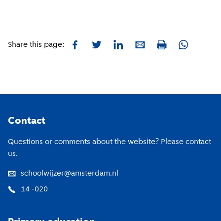
Facebook
Twitter
LinkedIn
E-mail
Whatsapp
Share this page:
Print
Footer
Contact
Questions or comments about the website? Please contact
us.
schoolwijzer@amsterdam.nl
14 -020