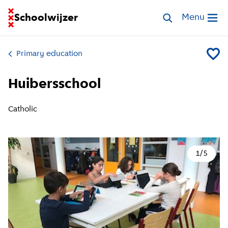
Go to homepage of School Finder
Schoolwijzer
Search schools
Menu
Open me
Primary education
Add Hui
Huibersschool
Catholic
1
/
5