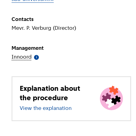
Contacts
Mevr. P. Verburg (Director)
Management
Innoord
(
More information
)
i
Explanation about
the procedure
View the explanation
about special education