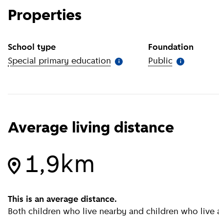
Properties
School type
Foundation
Special primary education
(
More information
Public
(
More infor
)
i
i
Average living distance
1,9km
This is an average distance.
Both children who live nearby and children who live a