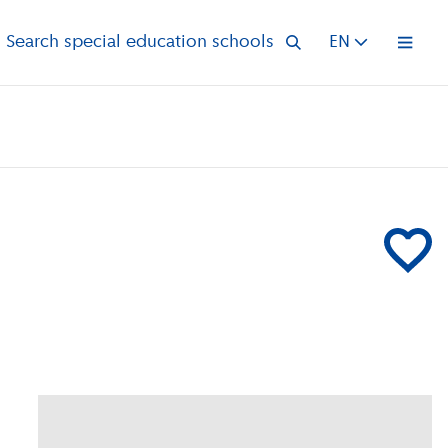
Search special education schools
EN
Open 
Add SBO Un