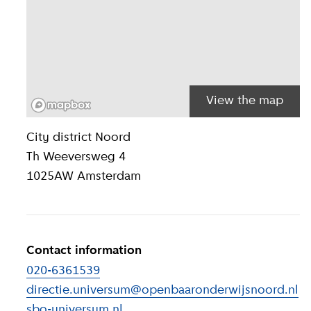
View the map
Location inform
City district
Noord
Th Weeversweg 4
1025AW
Amsterdam
Contact information
020-6361539
directie.universum@openbaaronderwijsnoord.nl
sbo-universum.nl
(
External link
)