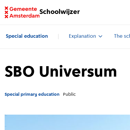
Go to homepage of School Finder
Schoolwijzer
Special education
Explanation
The sc
SBO Universum
Special primary education
Public