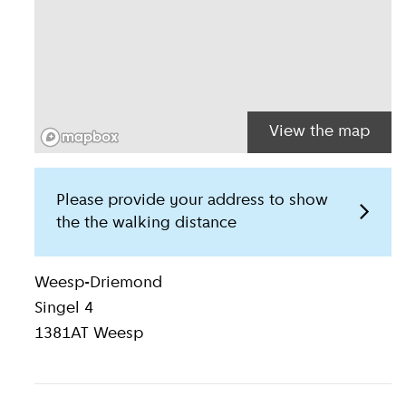
View the map
Please provide your address to show
the the walking distance
Location inform
Weesp-Driemond
Singel 4
1381AT
Weesp