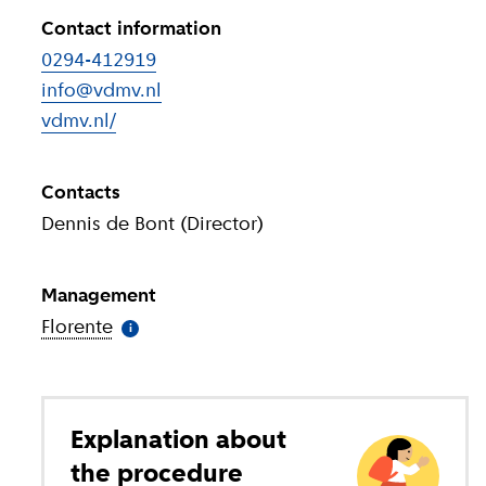
Contact information
0294-412919
info@vdmv.nl
vdmv.nl/
(
External link
)
Contacts
Dennis de Bont (Director)
Management
Florente
(
More information
)
i
Explanation about
the procedure