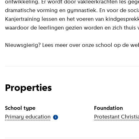
ontwikkeling. Er wordt door vakleerkrachten les ge
dramatische vorming en gymnastiek. En voor de soci
Kanjertraining lessen en het voeren van kindgesprekk
waardoor de leerlingen gezien worden en zich thuis 
Nieuwsgierig? Lees meer over onze school op de we
Properties
School type
Foundation
Primary education
(
More information
Protestant Christi
)
i