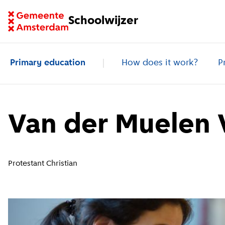
Go to homepage of School Finder
Schoolwijzer
Primary education
How does it work?
P
Van der Muelen 
Protestant Christian