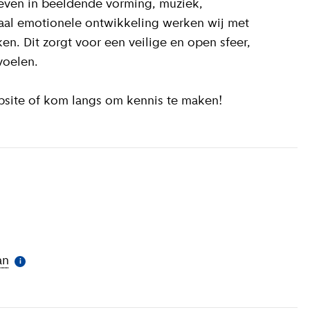
geven in beeldende vorming, muziek,
aal emotionele ontwikkeling werken wij met
en. Dit zorgt voor een veilige en open sfeer,
voelen.
bsite of kom langs om kennis te maken!
an
(
More information
)
i