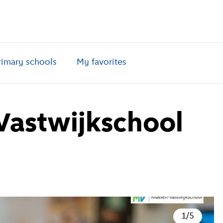
rimary schools
My favorites
Vastwijkschool
1
/
5