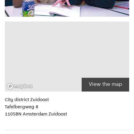
View the map
Location information
City district
Zuidoost
Tafelbergweg 8
1105BN
Amsterdam Zuidoost