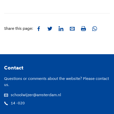
Facebook
Twitter
LinkedIn
E-mail
Whatsapp
Share this page:
Print
Footer
Contact
Questions or comments about the website? Please contact
us.
schoolwijzer@amsterdam.nl
14 -020