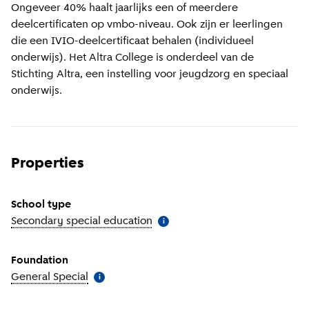
Ongeveer 40% haalt jaarlijks een of meerdere
deelcertificaten op vmbo-niveau. Ook zijn er leerlingen
die een IVIO-deelcertificaat behalen (individueel
onderwijs). Het Altra College is onderdeel van de
Stichting Altra, een instelling voor jeugdzorg en speciaal
onderwijs.
Properties
School type
Secondary special education
(
More information
)
i
Foundation
General Special
(
More information
)
i