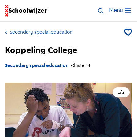
Go to homepage of School Finder
Schoolwijzer
Search special 
Menu
Open me
Secondary special education
Add Kop
Koppeling College
Secondary special education
Cluster
4
1
/
2