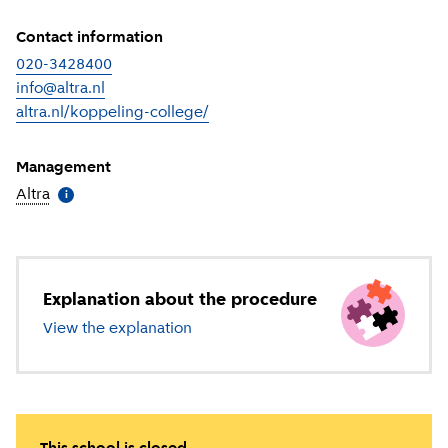
Contact information
020-3428400
info@altra.nl
altra.nl/koppeling-college/
(
External link
)
Management
Altra
(
More information
)
i
Explanation about the procedure
View the explanation
about special education